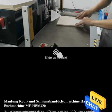
KONTAKT
MIT
UNS
NACHRICHT
FÄLLE
SITEMAP
DATENSCHUTZRICHTLINIE
Maufung Kopf- und Schwanzband-Klebmaschine Hardcover-
Buchmachine MF-HBM420