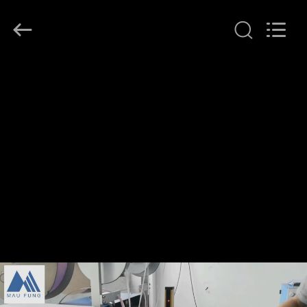
DONGGUAN
MAUFUNG
MACHINERY
CO.,LTD.
All
Rights
Reserved.
HEIM
PRODUKTE
ÜBER
UNS
WERKSBESICHTIGUNG
QUALITÄTSKONTROLLE