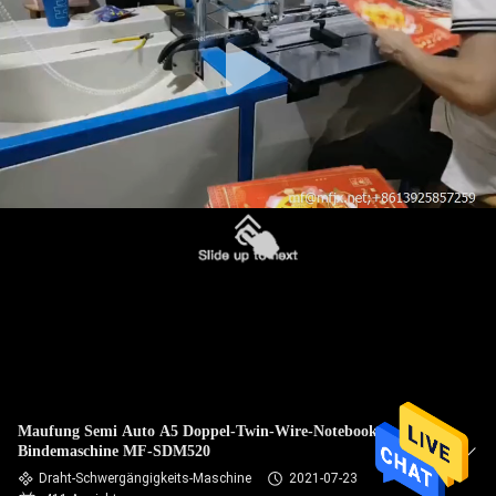
KONTAKT
MIT
UNS
NACHRICHT
FÄLLE
SITEMAP
DATENSCHUTZRICHTLINIE
Maufung Semi Auto A5 Doppel-Twin-Wire-Notebook-
Bindemaschine MF-SDM520
Draht-Schwergängigkeits-Maschine
2021-07-23