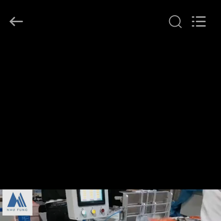
DONGGUAN
MAUFUNG
MACHINERY
CO.,LTD.
All
Rights
Reserved.
HEIM
PRODUKTE
ÜBER
UNS
WERKSBESICHTIGUNG
QUALITÄTSKONTROLLE