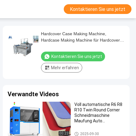
Kontaktieren Sie uns jetzt
Hardcover Case Making Machine,
Hardcase Making Machine für Hardcovers
und Hardcases MF-SCM500A.
Kontaktieren Sie uns jetzt
Mehr erfahren
Verwandte Videos
Voll automatische R6 R8
R10 Twin Round Corner
Schneidmaschine
Maufung Auto
Tagebücher
Schneidmaschine MF-
Hardcover-Buchmaschine
00:23
2025-09-30