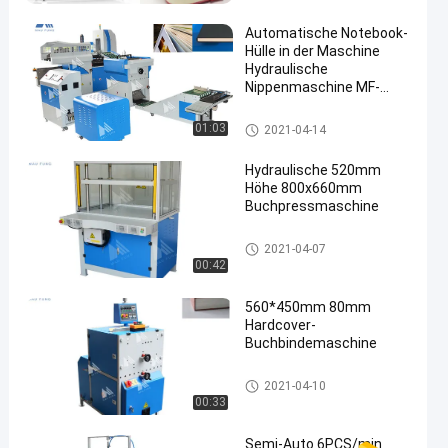
ACM380
Automatische Notebook-
Hülle in der Maschine
Hydraulische
Nippenmaschine MF-
FAC390A
Maschine zum Flachbinden
01:03
2021-04-14
Hydraulische 520mm
Höhe 800x660mm
Buchpressmaschine
Hardcover-Buchbindemaschin
2021-04-07
e
00:42
560*450mm 80mm
Hardcover-
Buchbindemaschine
Hardcover-Buchbindemaschin
2021-04-10
e
00:33
Semi-Auto 6PCS/min