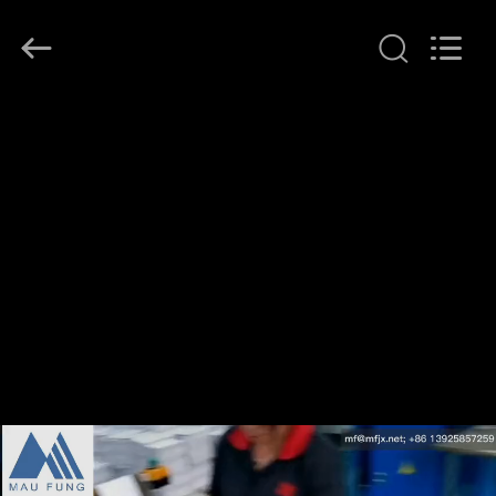
DONGGUAN
MAUFUNG
MACHINERY
CO.,LTD.
All
Rights
Reserved.
HEIM
PRODUKTE
ÜBER
UNS
WERKSBESICHTIGUNG
QUALITÄTSKONTROLLE