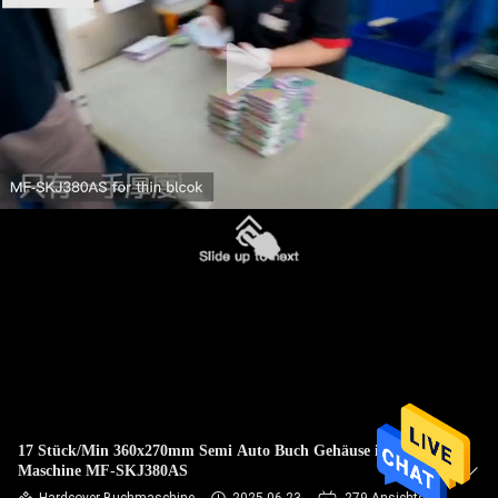
KONTAKT
MIT
UNS
NACHRICHT
FÄLLE
SITEMAP
DATENSCHUTZRICHTLINIE
17 Stück/Min 360x270mm Semi Auto Buch Gehäuse in
Maschine MF-SKJ380AS