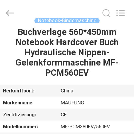
DONGGUAN
MAUFUNG
MACHINERY
CO.,LTD.
All
Notebook-Bindemaschine
Rights
Reserved.
Buchverlage 560*450mm
HEIM
Notebook Hardcover Buch
PRODUKTE
Hydraulische Nippen-
Gelenkformmaschine MF-
ÜBER
PCM560EV
UNS
Herkunftsort:
China
WERKSBESICHTIGUNG
Markenname:
MAUFUNG
Zertifizierung:
CE
QUALITÄTSKONTROLLE
Modellnummer:
MF-PCM380EV/560EV