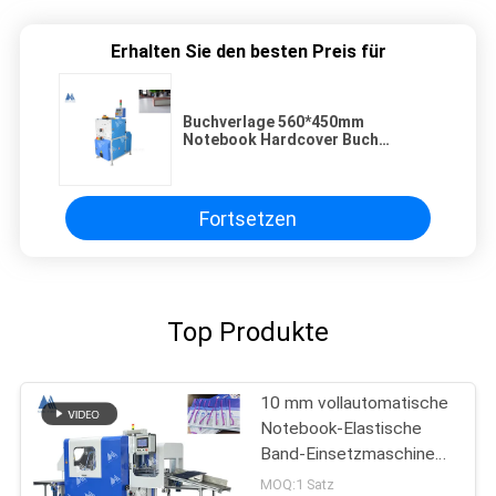
Erhalten Sie den besten Preis für
Buchverlage 560*450mm
Notebook Hardcover Buch
Hydraulische Nippen-
Gelenkformmaschine MF-
PCM560EV
Fortsetzen
Top Produkte
10 mm vollautomatische
Notebook-Elastische
Band-Einsetzmaschine
MF-FEM450
MOQ:1 Satz