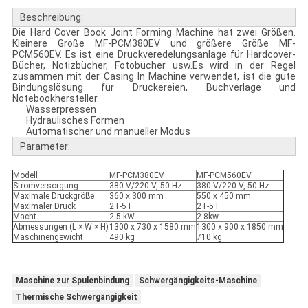
Beschreibung:
Die Hard Cover Book Joint Forming Machine hat zwei Größen.
Kleinere Größe MF-PCM380EV und größere Größe MF-
PCM560EV. Es ist eine Druckveredelungsanlage für Hardcover-
Bücher, Notizbücher, Fotobücher usw.Es wird in der Regel
zusammen mit der Casing In Machine verwendet, ist die gute
Bindungslösung für Druckereien, Buchverlage und
Notebookhersteller.
Wasserpressen
Hydraulisches Formen
Automatischer und manueller Modus
Parameter:
Modell
MF-PCM380EV
MF-PCM560EV
Stromversorgung
380 V/220 V, 50 Hz
380 V/220 V, 50 Hz
Maximale Druckgröße
360 x 300 mm
550 x 450 mm
Maximaler Druck
2T-5T
2T-5T
Macht
2.5 kW
2.8kw
Abmessungen (L × W × H)
1300 x 730 x 1580 mm
1300 x 900 x 1850 mm
Maschinengewicht
490 kg
710 kg
Maschine zur Spulenbindung
Schwergängigkeits-Maschine
Thermische Schwergängigkeit