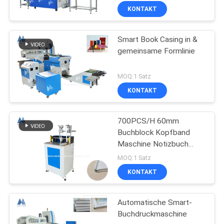
KONTAKT
Smart Book Casing in &
gemeinsame Formlinie
MOQ:1 Satz
KONTAKT
700PCS/H 60mm
Buchblock Kopfband
Maschine Notizbuch
Bindemaschine MF-
MOQ:1 Satz
HBM420
KONTAKT
Automatische Smart-
Buchdruckmaschine