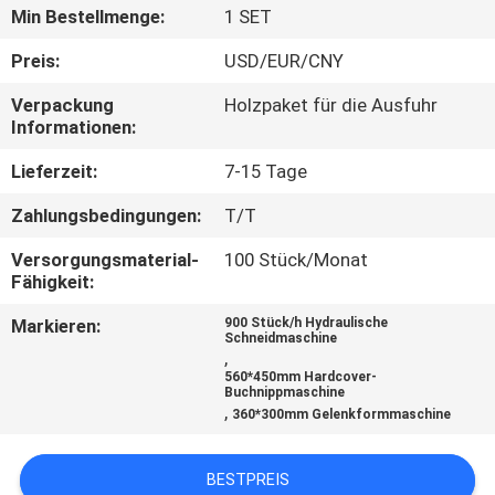
KONTAKT
Min Bestellmenge:
1 SET
MIT
Preis:
USD/EUR/CNY
UNS
Verpackung
Holzpaket für die Ausfuhr
Informationen:
NACHRICHT
Lieferzeit:
7-15 Tage
Zahlungsbedingungen:
T/T
FÄLLE
Versorgungsmaterial-
100 Stück/Monat
Fähigkeit:
SITEMAP
Markieren:
900 Stück/h Hydraulische
Schneidmaschine
,
DATENSCHUTZRICHTLINIE
560*450mm Hardcover-
Buchnippmaschine
,
360*300mm Gelenkformmaschine
BESTPREIS