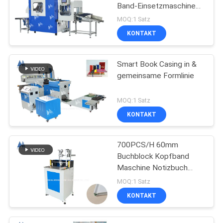
Band-Einsetzmaschine
MF-FEM450
MOQ:1 Satz
KONTAKT
Smart Book Casing in &
gemeinsame Formlinie
MOQ:1 Satz
KONTAKT
700PCS/H 60mm
Buchblock Kopfband
Maschine Notizbuch
Bindemaschine MF-
MOQ:1 Satz
HBM420
KONTAKT