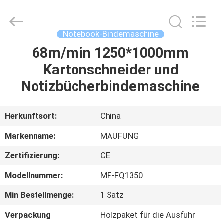
DONGGUAN
MAUFUNG
MACHINERY
CO.,LTD.
All
Notebook-Bindemaschine
Rights
Reserved.
68m/min 1250*1000mm
HEIM
Kartonschneider und
PRODUKTE
Notizbücherbindemaschine
ÜBER
Herkunftsort:
China
UNS
Markenname:
MAUFUNG
Zertifizierung:
CE
WERKSBESICHTIGUNG
Modellnummer:
MF-FQ1350
QUALITÄTSKONTROLLE
Min Bestellmenge:
1 Satz
Verpackung
Holzpaket für die Ausfuhr