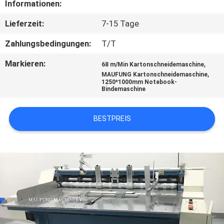
KONTAKT
Informationen:
MIT
Lieferzeit:
7-15 Tage
UNS
Zahlungsbedingungen:
T/T
Markieren:
,
68 m/Min Kartonschneidemaschine
NACHRICHT
,
MAUFUNG Kartonschneidemaschine
1250*1000mm Notebook-
Bindemaschine
FÄLLE
BESTPREIS
SITEMAP
DATENSCHUTZRICHTLINIE