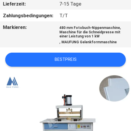
KONTAKT
Lieferzeit:
7-15 Tage
MIT
Zahlungsbedingungen:
T/T
UNS
Markieren:
,
480 mm Fotobuch-Nippenmaschine
Maschine für die Schneidpresse mit
einer Leistung von 1 kW
NACHRICHT
,
MAUFUNG Gelenkformmaschine
FÄLLE
BESTPREIS
SITEMAP
DATENSCHUTZRICHTLINIE