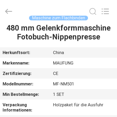
DONGGUAN
MAUFUNG
MACHINERY
CO.,LTD.
All
Maschine zum Flachbinden
Rights
Reserved.
480 mm Gelenkformmaschine
HEIM
Fotobuch-Nippenpresse
PRODUKTE
Herkunftsort:
China
ÜBER
Markenname:
MAUFUNG
UNS
Zertifizierung:
CE
Modellnummer:
MF-NM501
WERKSBESICHTIGUNG
Min Bestellmenge:
1 SET
QUALITÄTSKONTROLLE
Verpackung
Holzpaket für die Ausfuhr
Informationen: