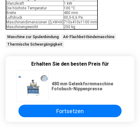
Glanzkraft
1 kW
Die höchste Temperatur
100 °C
Breite
480 mm
Luftdruck
00,5-0,6 Pa
Maschinendimensionen ((L×W×H)
710x410x1100 mm
Maschinengewicht
250 kg
Maschine zur Spulenbindung
A4-Flachbettbindemaschine
Thermische Schwergängigkeit
Erhalten Sie den besten Preis für
480 mm Gelenkformmaschine
Fotobuch-Nippenpresse
Fortsetzen