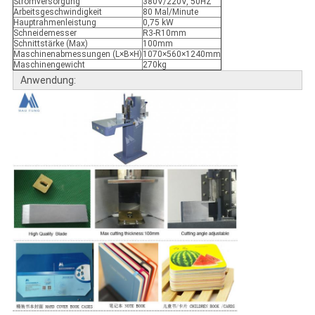
Stromversorgung
380V/220V, 50HZ
Arbeitsgeschwindigkeit
80 Mal/Minute
Hauptrahmenleistung
0,75 kW
Schneidemesser
R3-R10mm
Schnittstärke (Max)
100mm
Maschinenabmessungen (L×B×H)
1070×560×1240mm
Maschinengewicht
270kg
Anwendung: