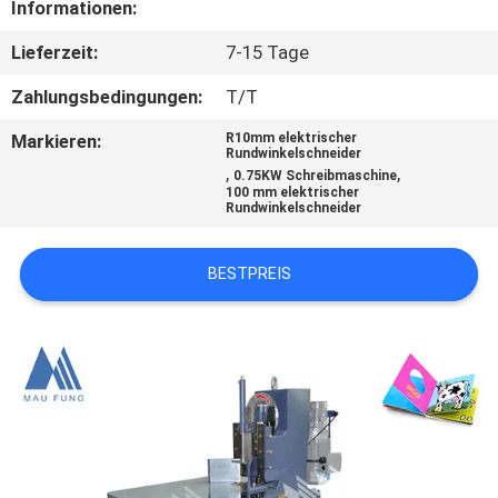
KONTAKT
Informationen:
MIT
Lieferzeit:
7-15 Tage
UNS
Zahlungsbedingungen:
T/T
Markieren:
R10mm elektrischer
NACHRICHT
Rundwinkelschneider
,
,
0.75KW Schreibmaschine
100 mm elektrischer
Rundwinkelschneider
FÄLLE
BESTPREIS
SITEMAP
DATENSCHUTZRICHTLINIE