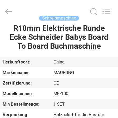
DONGGUAN
MAUFUNG
MACHINERY
CO.,LTD.
All
Schreibmaschine
Rights
Reserved.
R10mm Elektrische Runde
HEIM
Ecke Schneider Babys Board
PRODUKTE
To Board Buchmaschine
ÜBER
Herkunftsort:
China
UNS
Markenname:
MAUFUNG
Zertifizierung:
CE
WERKSBESICHTIGUNG
Modellnummer:
MF-100
QUALITÄTSKONTROLLE
Min Bestellmenge:
1 SET
Verpackung
Holzpaket für die Ausfuhr