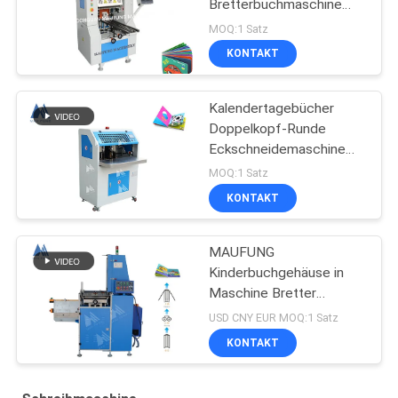
Bretterbuchmaschine
MF-PF500
MOQ:1 Satz
KONTAKT
Kalendertagebücher
Doppelkopf-Runde
Eckschneidemaschine
MF-DCM470
MOQ:1 Satz
KONTAKT
MAUFUNG
Kinderbuchgehäuse in
Maschine Bretter
Buchmachmaschine MF-
USD CNY EUR MOQ:1 Satz
SKJ380AS
KONTAKT