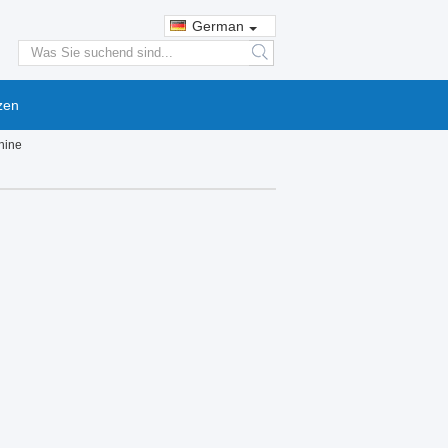
German
search
zen
hine