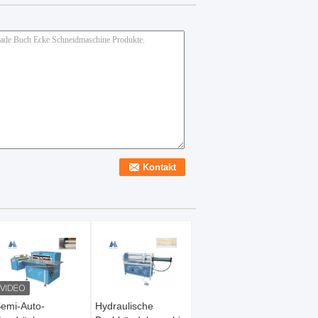
e
emi-Auto-
Hydraulische