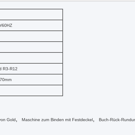
0/60HZ
d R3-R12
370mm
,
,
von Gold
Maschine zum Binden mit Festdeckel
Buch-Rück-Rundu