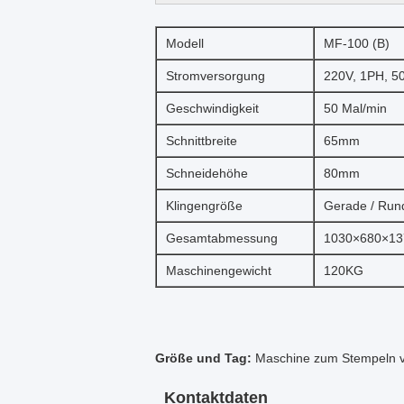
Modell
MF-100 (B)
Stromversorgung
220V, 1PH, 5
Geschwindigkeit
50 Mal/min
Schnittbreite
65mm
Schneidehöhe
80mm
Klingengröße
Gerade / Run
Gesamtabmessung
1030×680×1
Maschinengewicht
120KG
Größe und Tag:
Maschine zum Stempeln 
Kontaktdaten